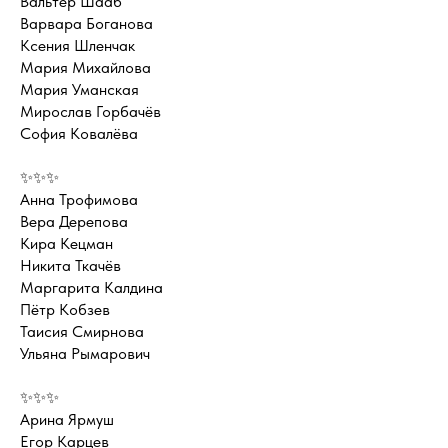
Вальтер Шааб
Варвара Боганова
Ксения Шленчак
Мария Михайлова
Мария Уманская
Мирослав Горбачёв
София Ковалёва
✨✨✨
Анна Трофимова
Вера Дерепова
Кира Кецман
Никита Ткачёв
Маргарита Калдина
Пëтр Кобзев
Таисия Смирнова
Ульяна Рымарович
✨✨✨
Арина Ярмуш
Егор Карцев